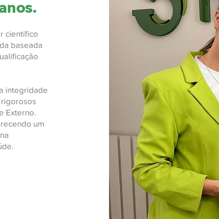
 anos.
 científico
lida baseada
ualificação
 a integridade
 rigorosos
e Externo.
erecendo um
 na
úde.