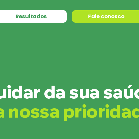
Resultados
Fale conosco
uidar da sua saú
a nossa priorida